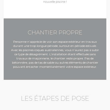
nouvelle piscine !
CHANTIER PROPRE
Personne n’apprécie de voir son espace extérieur en travaux
durant une trop longue période, surtout en période estivale.
Avec les piscines coques australiennes, vous n’aurez pas à subir
ce type de désagrément. L’installation étant effectuée sans
travaux de maçonnerie, le chantier reste propre. Pas de
bétonnière, pas de tas de sable ou autres éléments de chantier
pouvant entacher momentanément votre espace extérieur.
LES ÉTAPES DE POSE