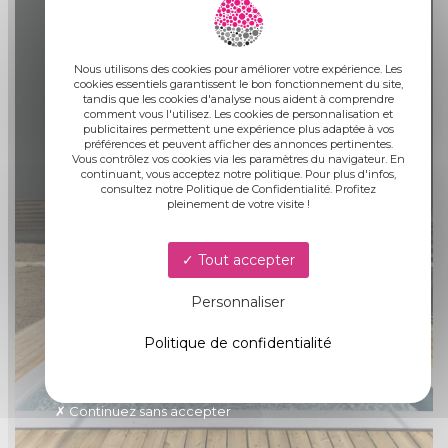
9
MISE EN SERVICE ET
FORMATION
Nous utilisons des cookies pour améliorer votre expérience. Les
cookies essentiels garantissent le bon fonctionnement du site,
tandis que les cookies d'analyse nous aident à comprendre
comment vous l'utilisez. Les cookies de personnalisation et
publicitaires permettent une expérience plus adaptée à vos
préférences et peuvent afficher des annonces pertinentes.
Vous contrôlez vos cookies via les paramètres du navigateur. En
continuant, vous acceptez notre politique. Pour plus d'infos,
consultez notre Politique de Confidentialité. Profitez
pleinement de votre visite !
Tout accepter
Personnaliser
Politique de confidentialité
Continuez sans accepter