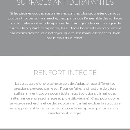
SURFACES ANTIDÉRAPANTES
Si les piscines coques australiennes sont les plus sécurisées que vous
pouvez trouver sur le marché, c’est parce que l’ensemble des surfaces
horizontales sont antidérapantes, limitant grandement le risque de
chute. Bien qu’antidérapantes, les surfaces horizontales n’en restent
pas moins très faciles à nettoyer, que ce soit manuellement ou bien
par le biais d’un robot.
RENFORT INTÉGRÉ
La structure d’une piscine se doit de s’adapter aux différentes
pressions exercées par le sol. Pour ce faire, la structure doit être
suffisamment souple pour résister aux évolutions climatiques
(alternance entre sécheresse et pluie diluvienne). C’est pourquoi le
service de recherche et de développement a fait évoluer la structure
en supprimant la ceinture béton pour la remplacer par un renfort
directement intégré.