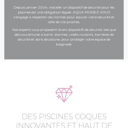
Depuis janvier 2004, installer un dispositif de sécurité pour les
piscines est une obligation légale. AQUA PENSEZ-VOUS
s’engage à respecter ces normes pour assurer votre sécurité et
celle de vos proches.
Nos experts vous proposent divers dispositifs de sécurité, tels que
des couvertures à barre, alarmes, volets roulants, barrières de
sécurité et
abris de piscine
, pour protéger votre espace de
baignade.
DES PISCINES COQUES
INNOVANTES ET HAUT DE