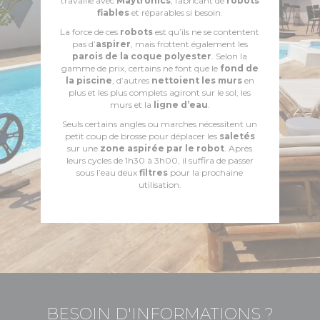
travaille avec
Maytronics
, fabricant de
robots
fiables
et réparables si besoin.
La force de ces
robots
est qu’ils ne se contentent
pas d’
aspirer
, mais frottent également les
parois de la coque polyester
. Selon la
gamme de prix, certains ne font que le
fond de
la piscine
, d’autres
nettoient les murs
en
plus et les plus complets agiront sur le sol, les
murs et la
ligne d’eau
.
Seuls certains angles ou marches nécessitent un
petit coup de brosse pour déplacer les
saletés
sur une
zone aspirée par le robot
. Après
leurs cycles de 1h30 à 3h00, il suffira de passer
sous l’eau deux
filtres
pour la prochaine
utilisation.
BESOIN D'INFORMATIONS ?