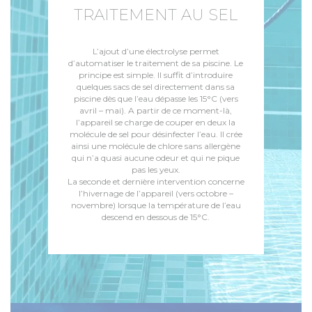
TRAITEMENT AU SEL
L’ajout d’une électrolyse permet
d’automatiser le traitement de sa piscine. Le
principe est simple. Il suffit d’introduire
quelques sacs de sel directement dans sa
piscine dès que l’eau dépasse les 15°C (vers
avril – mai). A partir de ce moment-là,
l’appareil se charge de couper en deux la
molécule de sel pour désinfecter l’eau. Il crée
ainsi une molécule de chlore sans allergène
qui n’a quasi aucune odeur et qui ne pique
pas les yeux.
La seconde et dernière intervention concerne
l’hivernage de l’appareil (vers octobre –
novembre) lorsque la température de l’eau
descend en dessous de 15°C.