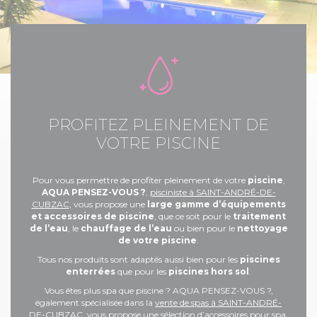
PROFITEZ PLEINEMENT DE
VOTRE PISCINE
Pour vous permettre de profiter pleinement de votre
piscine
,
AQUA PENSEZ-VOUS ?
,
pisciniste à SAINT-ANDRÉ-DE-
CUBZAC
, vous propose une
large gamme d’équipements
et accessoires de piscine
, que ce soit pour le
traitement
de l’eau
, le
chauffage de l’eau
ou bien pour le
nettoyage
de votre piscine
.
Tous nos produits sont adaptés aussi bien pour les
piscines
enterrées
que pour les
piscines hors sol
.
Vous êtes plus spa que piscine ? AQUA PENSEZ-VOUS ?,
également spécialisée dans la
vente de spas à SAINT-ANDRÉ-
DE-CUBZAC
, vous propose une sélection d’accessoires pour spa.