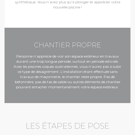
synthétique. Vous n’avez plus qu’à plonger et apprécier votre
nouvelle piscine !
CHANTIER PROPRE
Personne n’apprécie de voir son espace extérieur en travaux
durant une trop longue période, surtout en période estivale.
Avec les piscines coques australiennes, vous n’aurez pas à subir
ce type de désagrément. L’installation étant effectuée sans
travaux de maçonnerie, le chantier reste propre. Pas de
bétonnière, pas de tas de sable ou autres éléments de chantier
pouvant entacher momentanément votre espace extérieur.
LES ÉTAPES DE POSE