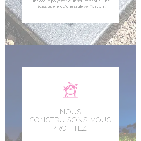
une coque polyester d’un seul tenant qui ne
nécessite, elle, qu’une seule vérification !
NOUS
CONSTRUISONS, VOUS
PROFITEZ !