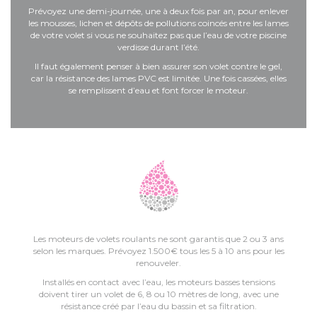
Prévoyez une demi-journée, une à deux fois par an, pour enlever
les mousses, lichen et dépôts de pollutions coincés entre les lames
de votre volet si vous ne souhaitez pas que l’eau de votre piscine
verdisse durant l’été.
Il faut également penser à bien assurer son volet contre le gel,
car la résistance des lames PVC est limitée. Une fois cassées, elles
se remplissent d’eau et font forcer le moteur.
Les moteurs de volets roulants ne sont garantis que 2 ou 3 ans
selon les marques. Prévoyez 1.500€ tous les 5 à 10 ans pour les
renouveler.
Installés en contact avec l’eau, les moteurs basses tensions
doivent tirer un volet de 6, 8 ou 10 mètres de long, avec une
résistance créé par l’eau du bassin et sa filtration.