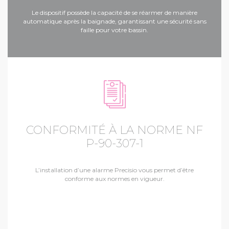
Le dispositif possède la capacité de se réarmer de manière
automatique après la baignade, garantissant une sécurité sans
faille pour votre bassin.
CONFORMITÉ À LA NORME NF
P-90-307-1
L’installation d’une alarme Precisio vous permet d’être
conforme aux normes en vigueur.