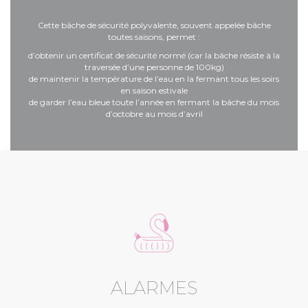
Cette bâche de sécurité polyvalente, souvent appelée bâche
toutes saisons, permet :
d’obtenir un certificat de sécurité normé (car la bâche résiste à la
traversée d’une personne de 100kg)
de maintenir la température de l’eau en la fermant tous les soirs
en saison estivale
de garder l’eau bleue toute l’année en fermant la bâche du mois
d’octobre au mois d’avril
ALARMES