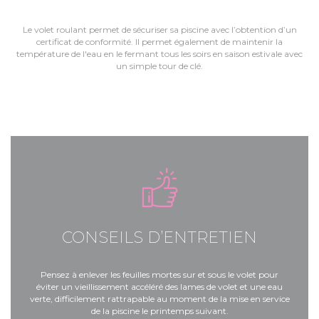
Le volet roulant permet de sécuriser sa piscine avec l’obtention d’un
certificat de conformité. Il permet également de maintenir la
température de l'eau en le fermant tous les soirs en saison estivale avec
un simple tour de clé.
CONSEILS D’ENTRETIEN
Pensez à enlever les feuilles mortes sur et sous le volet pour
éviter un vieillissement accéléré des lames de volet et une eau
verte, difficilement rattrapable au moment de la mise en service
de la piscine le printemps suivant.