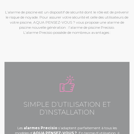
L’alarme de piscine est un dispositif de sécurité dont le rôle est de prévenir
le risque de noyade. Pour assurer votre sécurité et celle des utilisateurs de
votre piscine, AQUA PENSEZ-VOUS ? vous propose une alarme de
piscine nouvelle génération : l’alarme de piscine Precisio.
L’alarme Precisio possède de nombreux avantages :
SIMPLE D’UTILISATION ET
D’INSTALLATION
Les
alarmes Precisio
s’adaptent parfaitement à tous les
modèles d’
AQUA PENSEZ-VOUS ?
. En terme d’utilisation, il