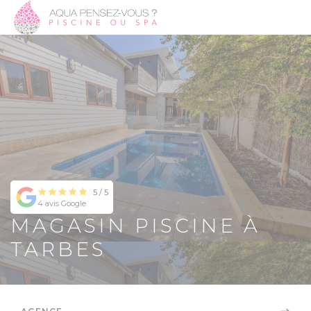
5 / 5
4 avis Google
MAGASIN PISCINE À
TARBES