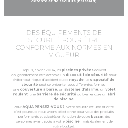
détente et de sécurité
(
brassard
).
DES ÉQUIPEMENTS DE
SÉCURITÉ POUR ÊTRE
CONFORME AUX NORMES EN
VIGUEUR
Depuis janvier 2004, les
piscines privées
doivent
obligatoirement être dotées d’un
dispositif de sécurité
pour
éviter tout risque d’accident ou de
noyade
. Le
dispositif de
sécurité
peut se présenter sous différentes formes :
une
couverture à barre
, un
système d’alarme
, un
volet
roulant
, une
barrière de sécurité
ou bien encore un
abri
de piscine
.
Pour
AQUA PENSEZ-VOUS ?
, votre sécurité est une priorité,
c’est pourquoi nous avons sélectionné pour vous des produits
performants et adaptés en fonction de votre
bassin
, des
personnes ayant accès à votre
piscine
, mais également de
votre budget.