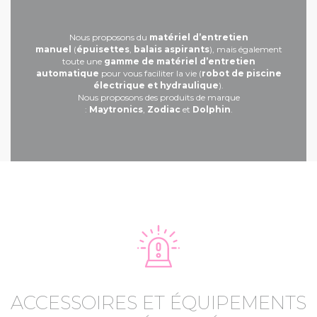
Nous proposons du
matériel d’entretien
manuel
(
épuisettes
,
balais aspirants
), mais également
toute une
gamme de matériel d’entretien
automatique
pour vous faciliter la vie (
robot de piscine
électrique et hydraulique
).
Nous proposons des produits de marque
:
Maytronics
,
Zodiac
et
Dolphin
.
ACCESSOIRES ET ÉQUIPEMENTS