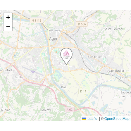
+
−
Leaflet
|
©
OpenStreetMap