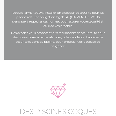
Depuis janvier 2004, installer un dispositif de sécurité pour les
piscines est une obligation légale. AQUA PENSEZ-VOUS
s’engage à respecter ces normes pour assurer votre sécurité et
celle de vos proches.
Nos experts vous proposent divers dispositifs de sécurité, tels que
des couvertures à barre, alarmes, volets roulants, barrières de
sécurité et
abris de piscine
, pour protéger votre espace de
baignade.
DES PISCINES COQUES