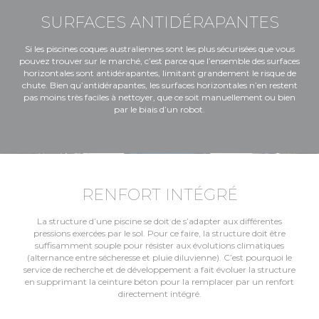
SURFACES ANTIDÉRAPANTES
Si les piscines coques australiennes sont les plus sécurisées que vous
pouvez trouver sur le marché, c’est parce que l’ensemble des surfaces
horizontales sont antidérapantes, limitant grandement le risque de
chute. Bien qu’antidérapantes, les surfaces horizontales n’en restent
pas moins très faciles à nettoyer, que ce soit manuellement ou bien
par le biais d’un robot.
RENFORT INTÉGRÉ
La structure d’une piscine se doit de s’adapter aux différentes
pressions exercées par le sol. Pour ce faire, la structure doit être
suffisamment souple pour résister aux évolutions climatiques
(alternance entre sécheresse et pluie diluvienne). C’est pourquoi le
service de recherche et de développement a fait évoluer la structure
en supprimant la ceinture béton pour la remplacer par un renfort
directement intégré.