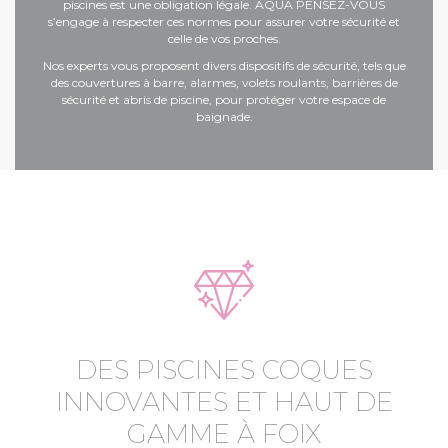
piscines est une obligation légale. AQUA PENSEZ-VOUS
s’engage à respecter ces normes pour assurer votre sécurité et
celle de vos proches.
Nos experts vous proposent divers dispositifs de sécurité, tels que
des couvertures à barre, alarmes, volets roulants, barrières de
sécurité et
abris de piscine
, pour protéger votre espace de
baignade.
DES PISCINES COQUES
INNOVANTES ET HAUT DE
GAMME À FOIX