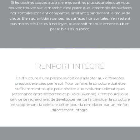
Si les piscines coques australiennes sont les plus sécurisées que vous
pouvez trouver sur le marché, c’est parce que l’ensemble des surfaces
horizontales sont antidérapantes, limitant grandement le risque de
chute. Bien qu’antidérapantes, les surfaces horizontales n’en restent
pas moins très faciles à nettoyer, que ce soit manuellement ou bien
par le biais d’un robot.
RENFORT INTÉGRÉ
La structure d’une piscine se doit de s’adapter aux différentes
pressions exercées par le sol. Pour ce faire, la structure doit être
suffisamment souple pour résister aux évolutions climatiques
(alternance entre sécheresse et pluie diluvienne). C’est pourquoi le
service de recherche et de développement a fait évoluer la structure
en supprimant la ceinture béton pour la remplacer par un renfort
directement intégré.