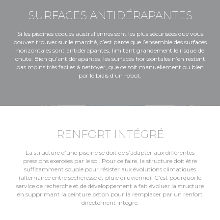
SURFACES ANTIDÉRAPANTES
Si les piscines coques australiennes sont les plus sécurisées que vous
pouvez trouver sur le marché, c’est parce que l’ensemble des surfaces
horizontales sont antidérapantes, limitant grandement le risque de
chute. Bien qu’antidérapantes, les surfaces horizontales n’en restent
pas moins très faciles à nettoyer, que ce soit manuellement ou bien
par le biais d’un robot.
RENFORT INTÉGRÉ
La structure d’une piscine se doit de s’adapter aux différentes
pressions exercées par le sol. Pour ce faire, la structure doit être
suffisamment souple pour résister aux évolutions climatiques
(alternance entre sécheresse et pluie diluvienne). C’est pourquoi le
service de recherche et de développement a fait évoluer la structure
en supprimant la ceinture béton pour la remplacer par un renfort
directement intégré.