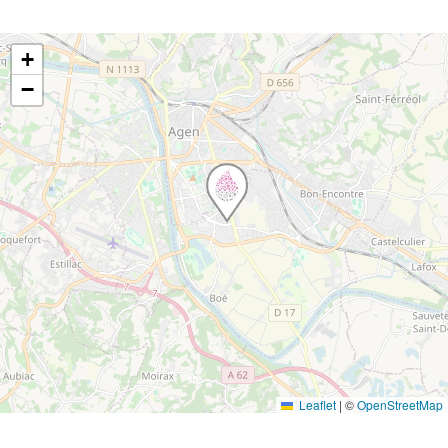
+
−
Leaflet
|
©
OpenStreetMap