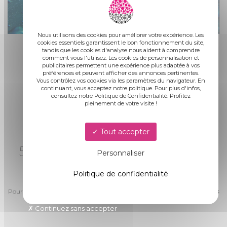
Nous utilisons des cookies pour améliorer votre expérience. Les
cookies essentiels garantissent le bon fonctionnement du site,
tandis que les cookies d'analyse nous aident à comprendre
comment vous l'utilisez. Les cookies de personnalisation et
publicitaires permettent une expérience plus adaptée à vos
préférences et peuvent afficher des annonces pertinentes.
Vous contrôlez vos cookies via les paramètres du navigateur. En
continuant, vous acceptez notre politique. Pour plus d'infos,
consultez notre Politique de Confidentialité. Profitez
pleinement de votre visite !
Tout accepter
COQUE POLYESTER
50 ANS DE GARANTIE SUR LA
Personnaliser
STRUCTURE
Politique de confidentialité
Pourquoi l'
entreprise
AQUA PENSEZ-VOUS ?
garantit ses
piscines
sur 50 ans ?
Continuez sans accepter