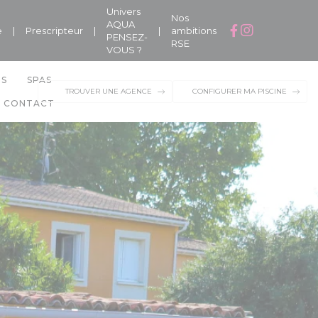
Univers
Nos
AQUA
e
|
Prescripteur
|
|
ambitions
PENSEZ-
RSE
VOUS ?
NS
SPAS
TROUVER UNE AGENCE
CONFIGURER MA PISCINE
CONTACT