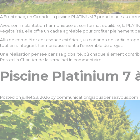
À Frontenac, en Gironde, la piscine PLATINIUM 7 prend place au cœu
Avec son implantation harmonieuse et son format équilibré, la PLA
végétalisés, elle offre un cadre agréable pour profiter pleinement de
Afin de compléter cet espace extérieur, un cabanon de jardin prop
tout en s’intégrant harmonieusement à l’ensemble du projet.
Une réalisation pensée dans sa globalité, où chaque élément contribu
sur
Posted in
Chantier de la semaine
Un commentaire
Piscine
Piscine Platinium 7
Platinium
7
à
Frontenac
Posted on
juillet 23, 2026
by
communication@aquapensezvous.com