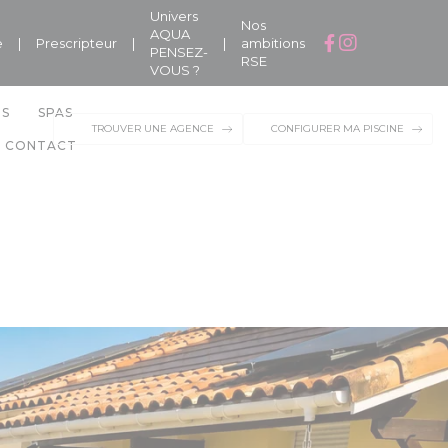
Univers
Nos
AQUA
e
|
Prescripteur
|
|
ambitions
PENSEZ-
RSE
VOUS ?
NS
SPAS
TROUVER UNE AGENCE
CONFIGURER MA PISCINE
CONTACT