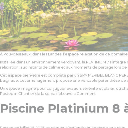
À Pouydesseaux, dans les Landes, l’espace relaxation de ce domaine 
Installée dans un environnement verdoyant, la PLATINIUM 7 s’intègre n
relaxation, aux instants de calme et aux moments de partage lors de 
Cet espace bien-être est complété par un SPA MERIBEL BLANC PERLE, o
baignade, cet aménagement propose une véritable parenthèse de c
Un espace imaginé pour conjuguer évasion, sérénité et plaisir, où c
on
Posted in
Chantier de la semaine
Leave a Comment
Piscine
Piscine Platinium 8 
Platinium
7
à
Pouydesseaux
Posted on
juillet 16, 2026
by
communication@aquapensezvous.com