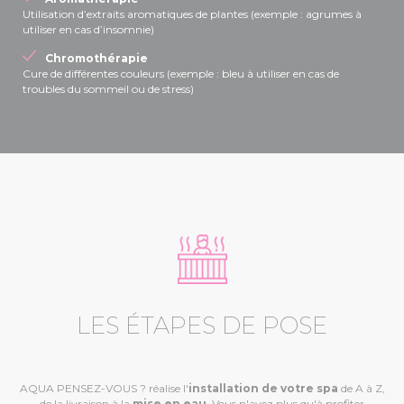
Utilisation d’extraits aromatiques de plantes (exemple : agrumes à
utiliser en cas d’insomnie)
Chromothérapie
Cure de différentes couleurs (exemple : bleu à utiliser en cas de
troubles du sommeil ou de stress)
LES ÉTAPES DE POSE
AQUA PENSEZ-VOUS ? réalise l'
installation de votre spa
de A à Z,
de la livraison à la
mise en eau
. Vous n'avez plus qu'à profiter