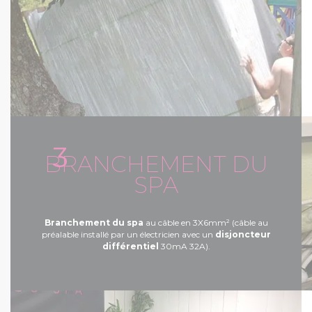
3
BRANCHEMENT DU
SPA
Branchement du spa
au câble en 3X6mm² (câble au
préalable installé par un électricien avec un
disjoncteur
différentiel
30mA 32A).