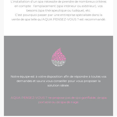
L’installation d’un spa nécessite de prendre de nombreux critères
en compte : l’emplacement (spa intérieur ou extérieur), vos
besoins (spa thérapeutique ou ludique), etc.
C’est pourquoi passer par une entreprise spécialisée dans la
vente de spa telle qu’AQUA PENSEZ-VOUS ? est recommandé.
Notre équipe est à votre disposition afin de répondre à toutes vos
demandes et saura vous conseiller pour vous proposer la
solution idéale.
AQUA PENSEZ-VOUS ? ne propose pas de spa gonflable, de spa
portable ou de spa de nage.