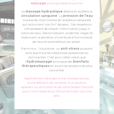
massage
incomparable en prime !
Le
massage hydraulique
détend et accélère la
circulation sanguine
. La
pression de l’eau
malaxe les cinq millions de récepteurs sensoriels
qui recouvrent nos 2m² de peau. Ces récepteurs
s’empressent de relayer l’information jusqu’à
notre cerveau. Reconnaissant, ce dernier réagit en
ordonnant la sécrétion d’une foule d’hormones et
de neurotransmetteurs du plaisir.
Parmi eux : l’ocytocine, un
anti-stress
puissant
ainsi que d’autres substances apaisantes ou
stimulantes. C’est pour cette raison que
l’
hydromassage
provoque des
bienfaits
thérapeutiques
en levant les douleurs les plus
courantes.
Agrémentez votre spa d’une musique douce,
d’une diffusion de lumières, d’un parfum
apaisant ou stimulant et de votre boisson favorite
pour vivre l’expérience SPA et stimulez vos cinq
sens.