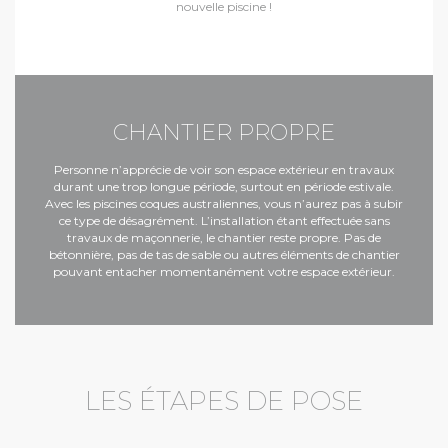
nouvelle piscine !
CHANTIER PROPRE
Personne n’apprécie de voir son espace extérieur en travaux
durant une trop longue période, surtout en période estivale.
Avec les piscines coques australiennes, vous n’aurez pas à subir
ce type de désagrément. L’installation étant effectuée sans
travaux de maçonnerie, le chantier reste propre. Pas de
bétonnière, pas de tas de sable ou autres éléments de chantier
pouvant entacher momentanément votre espace extérieur.
LES ÉTAPES DE POSE