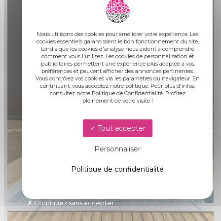
9
MISE EN SERVICE ET
FORMATION
Nous utilisons des cookies pour améliorer votre expérience. Les
cookies essentiels garantissent le bon fonctionnement du site,
tandis que les cookies d'analyse nous aident à comprendre
comment vous l'utilisez. Les cookies de personnalisation et
publicitaires permettent une expérience plus adaptée à vos
préférences et peuvent afficher des annonces pertinentes.
Vous contrôlez vos cookies via les paramètres du navigateur. En
continuant, vous acceptez notre politique. Pour plus d'infos,
consultez notre Politique de Confidentialité. Profitez
pleinement de votre visite !
Tout accepter
Personnaliser
Politique de confidentialité
Continuez sans accepter