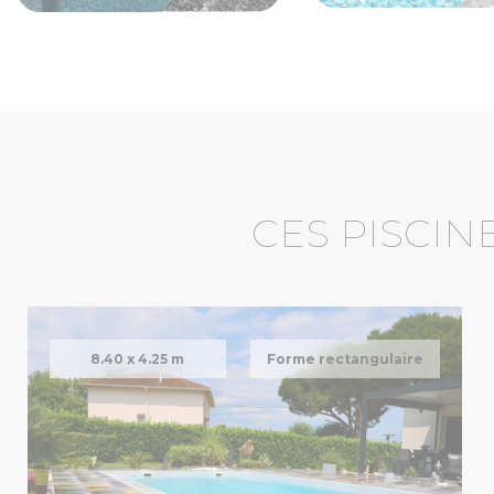
CES PISCIN
8.40 x
4.25 m
Forme rectangulaire