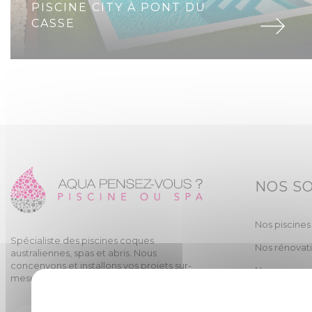
PISCINE CITY À PONT DU
CASSE
NOS S
Nos piscines
Spécialiste des piscines coques
Nos rénovat
australiennes, spas et abris. Nous
concenvons et installons vos projets sur-
Nos spas
mesure.
Nos abris