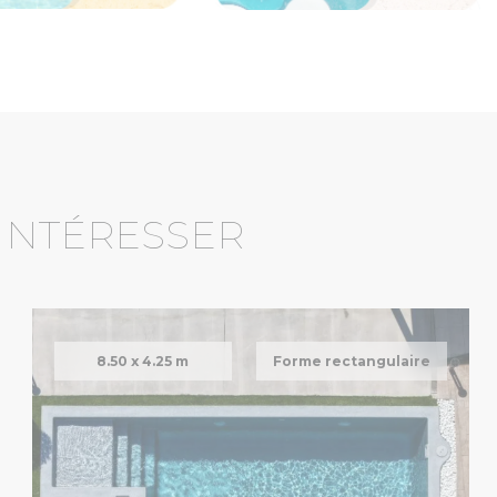
 INTÉRESSER
8.50 x
4.25 m
Forme rectangulaire