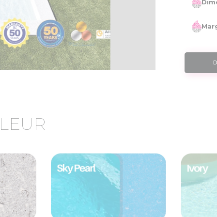
Dime
Marg
D
LEUR