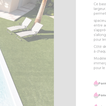
Ce bass
largeu
permet
spacieu
entre a
s’appr
s’allo
pour le
Côté s
à chaqu
Modèle 
immergé
pour le
Form
Fon