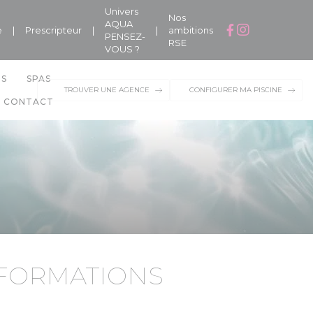
Univers
Nos
AQUA
e
|
Prescripteur
|
|
ambitions
PENSEZ-
RSE
VOUS ?
NS
SPAS
TROUVER UNE AGENCE
CONFIGURER MA PISCINE
CONTACT
FORMATIONS