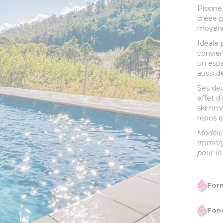
Piscine
créée p
moyen
Idéale p
convien
un espa
aussi 
Ses deu
effet d
skimme
repos en
Modèle 
immergé
pour le
Form
Fon