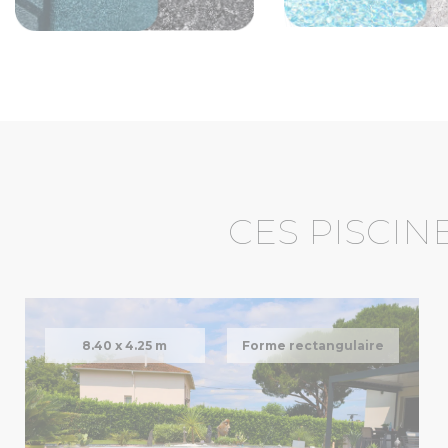
CES PISCIN
8.40 x
4.25 m
Forme rectangulaire