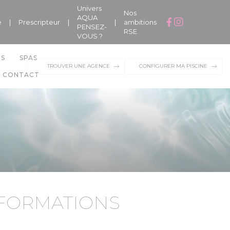
Univers
Nos
AQUA
e
|
Prescripteur
|
|
ambitions
PENSEZ-
RSE
VOUS ?
NS
SPAS
TROUVER UNE AGENCE
CONFIGURER MA PISCINE
CONTACT
FORMATIONS