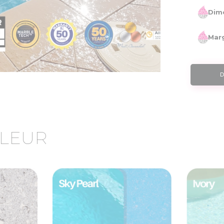
Dime
Marg
D
LEUR