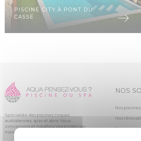
PISCINE CITY À PONT DU
CASSE
NOS S
Nos piscines
Spécialiste des piscines coques
Nos rénovat
australiennes, spas et abris. Nous
concenvons et installons vos projets sur-
Nos spas
mesure.
Nos abris