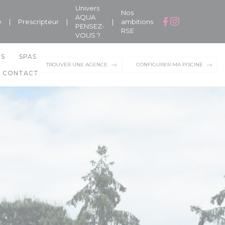
Univers
Nos
AQUA
e
|
Prescripteur
|
|
ambitions
PENSEZ-
RSE
VOUS ?
NS
SPAS
TROUVER UNE AGENCE
CONFIGURER MA PISCINE
CONTACT